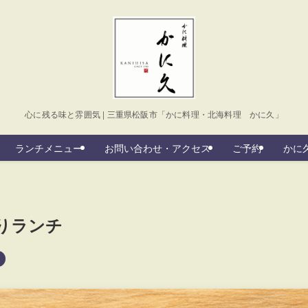
心に残る味と雰囲気 | 三重県松阪市「かに料理・北海料理 かに久」
ランチメニュー
お問い合わせ・アクセス
ご予約
かに久
りランチ